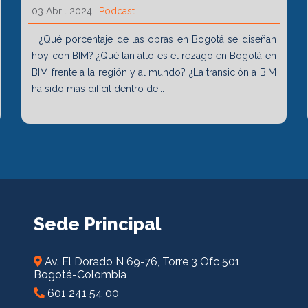
03 Abril 2024
Podcast
¿Qué porcentaje de las obras en Bogotá se diseñan
hoy con BIM? ¿Qué tan alto es el rezago en Bogotá en
BIM frente a la región y al mundo? ¿La transición a BIM
ha sido más difícil dentro de...
Sede Principal
Av. El Dorado N 69-76, Torre 3 Ofc 501
Bogotá-Colombia
601 241 54 00