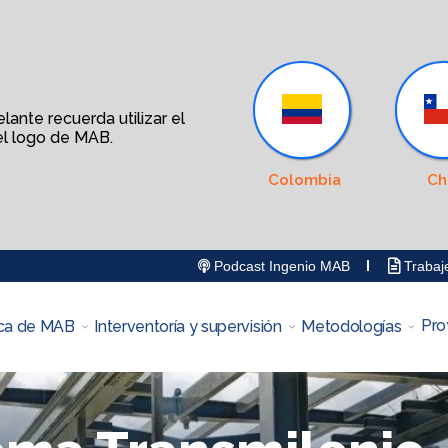
ante recuerda utilizar el
l logo de MAB.
Colombia
Ch
Podcast Ingenio MAB
Trabaj
Pro
ca de MAB
Interventoría y supervisión
Metodologías