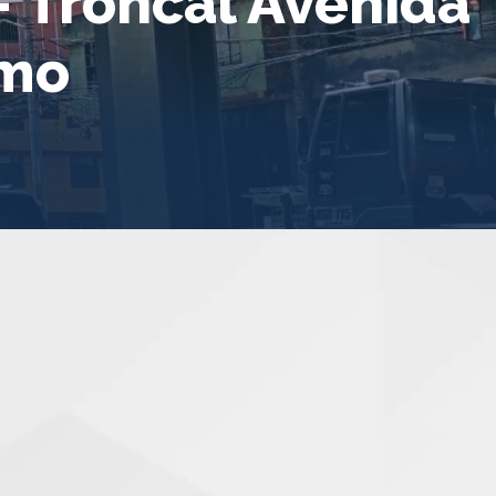
- Troncal Avenida
amo