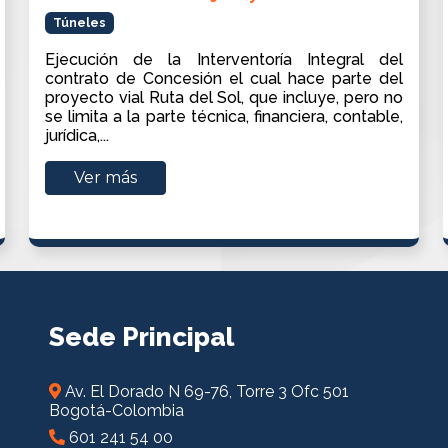
Túneles
Ejecución de la Interventoría Integral del
contrato de Concesión el cual hace parte del
proyecto vial Ruta del Sol, que incluye, pero no
se limita a la parte técnica, financiera, contable,
jurídica,...
Ver más
Sede Principal
Av. El Dorado N 69-76, Torre 3 Ofc 501
Bogotá-Colombia
601 241 54 00