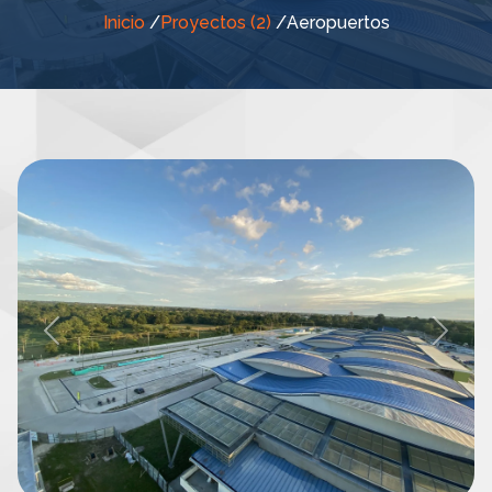
Inicio
/
Proyectos (2)
/
Aeropuertos
Previous
Next