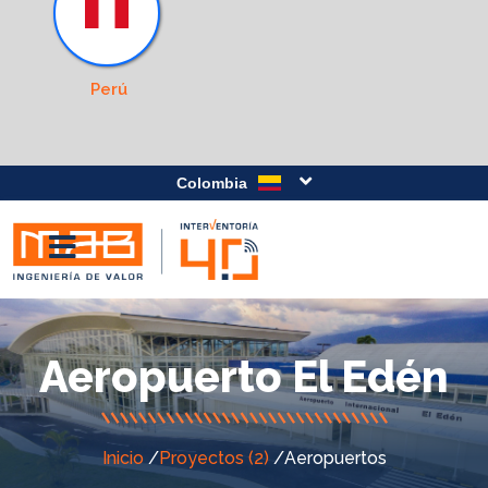
Perú
Colombia
Aeropuerto El Edén
Inicio
/
Proyectos (2)
/
Aeropuertos