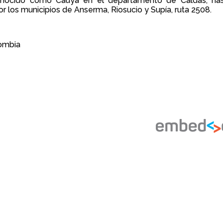
 conocido como Cauyá en el departamento de Caldas, hast
 los municipios de Anserma, Riosucio y Supía, ruta 2508.
lombia