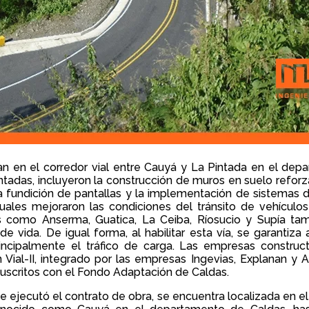
ban en el corredor vial entre Cauyá y La Pintada en el de
ntadas, incluyeron la construcción de muros en suelo refor
 la fundición de pantallas y la implementación de sistema
 cuales mejoraron las condiciones del tránsito de vehículo
s como Anserma, Guatica, La Ceiba, Ríosucio y Supía tam
 vida. De igual forma, al habilitar esta vía, se garantiza al
incipalmente el tráfico de carga. Las empresas construc
ón Vial-II, integrado por las empresas Ingevias, Explanan y
 suscritos con el Fondo Adaptación de Caldas.
 ejecutó el contrato de obra, se encuentra localizada en el