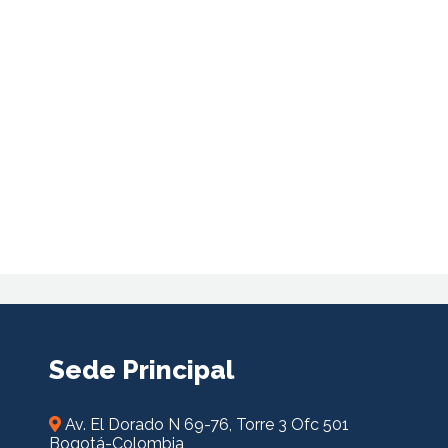
Sede Principal
Av. El Dorado N 69-76, Torre 3 Ofc 501
Bogotá-Colombia